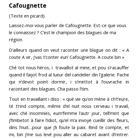
Cafougnette
(Texte en picard)
Laissez-moi vous parler de Cafougnette. Est-ce que vous
le connaissez ? C’est le champion des blagues de ma
région.
D’ailleurs quand on veut raconter une blague on dit : « A
coute A vir, j’vas t’conter eun’ Cafougnette. A coute bin »
Ché tot nous héros, i travaillot al mine, et pou s’racauffer
quand il faijot frod al lueur del candelier din l’galerie. Pache
qui n’devot point dormir, i s’mettot à l’ouvrache in
racontant des blagues. Cha passo l’tim.
Tout en travaillant i diso : « qué vie qu’on mène à ch’t’eure,
té t’rind compte, même d’el nuit nous cerveau i travail,
avec ché insomnies, eum’femme l’autr jour, tell’mint que
j’l’imbetot à faire l’idiot, qu’el m’a invoyé cueillir des fleurs,
dins l’nuit…pour que j’li foute la paix. Rind te compte, et
mi, bin j’me sus levé pou aller au cabaret avant d’rintrer.