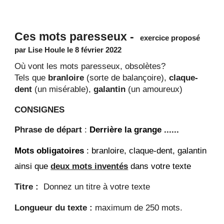
Ces mots paresseux
-
exercice proposé
par Lise Houle
le 8 février 2
02
2
Où vont les mots paresseux, obsolètes?
Tels que
branloire
(sorte de balançoire),
claque-
dent
(un misérable),
galantin
(un amoureux)
CONSIGNES
Phrase de départ
:
Derrière la grange
...
...
Mots obligatoires
:
branloire, claque-dent, galantin
ainsi que
deux mots inventés
dans votre texte
Titre :
Donnez un titre à votre texte
Longueur du texte :
maximum de 250 mots.