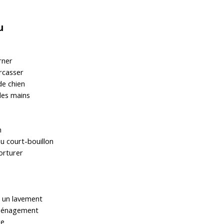
eu
rner
rcasser
de chien
des mains
n
u court-bouillon
orturer
 un lavement
 ménagement
re