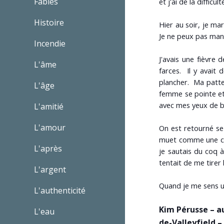
Fables
et j'ai de la difficu
Histoire
Hier au soir, je ma
Je ne peux pas man
Incendie
J'avais une fièvre d
L'âme
farces. Il y avait
plancher. Ma patte
L'âge
femme se pointe et 
avec mes yeux de bi
L'amitié
L'amour
On est retourné se
muet comme une car
L'après
je sautais du coq 
tentait de me tirer 
L'argent
Quand je me sens u
L'authenticité
Kim Pérusse – a
L'eau
de-Valleyfield 