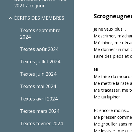
2021 à ce jour
Scrogneugn
ÉCRITS DES MEMBRES
Je ne veux plus…
Textes septembre
M’escrimer, m’acha
2024
M’échiner, me déca
Textes août 2024
Me donner un mal 
Faire des pieds et 
Textes juillet 2024
Ni…
Textes juin 2024
Me faire du mouro
Me mettre la rate a
Textes mai 2024
Me tracasser, me t
Me turlupiner
Textes avril 2024
Et encore moins…
Textes mars 2024
Me presser comme
Textes février 2024
Me grouiller sans
Me lessiver, me cui