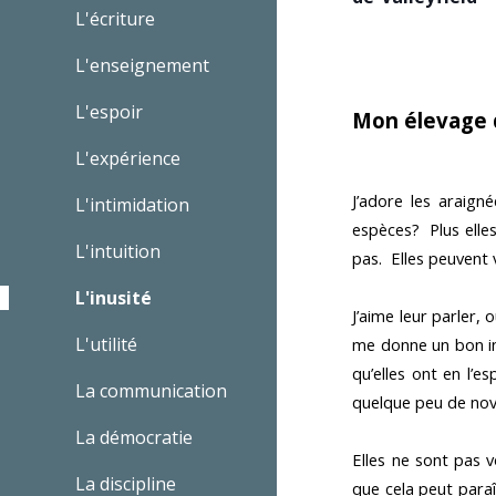
L'écriture
L'enseignement
L'espoir
Mon élevage 
L'expérience
J’adore les araign
L'intimidation
espèces? Plus elles
L'intuition
pas. Elles peuvent 
L'inusité
J’aime leur parler, 
L'utilité
me donne un bon in
qu’elles ont en l’
La communication
quelque peu de no
La démocratie
Elles ne sont pas v
La discipline
que cela peut paraî