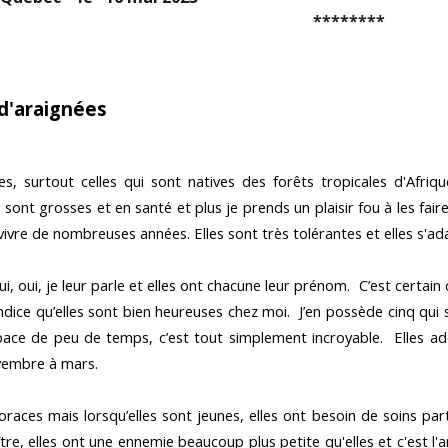
********
d'araignées
ées, surtout celles qui sont natives des forêts tropicales d'Afri
 sont grosses et en santé et plus je prends un plaisir fou à les fair
vivre de nombreuses années. Elles sont très tolérantes et elles s'a
oui, oui, je leur parle et elles ont chacune leur prénom. C’est certai
dice qu’elles sont bien heureuses chez moi. J’en possède cinq qui
espace de peu de temps, c’est tout simplement incroyable. Elles ad
vembre à mars.
oraces mais lorsqu’elles sont jeunes, elles ont besoin de soins pa
tre, elles ont une ennemie beaucoup plus petite qu'elles et c'est 