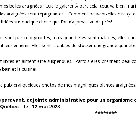
es belles araignées. Quelle galère! À part cela, tout va bien. Par
es araignées sont répugnantes. Comment peuvent-elles dire ça qu
 d’idées sur quelque chose que l’on n’a jamais vu de près!
 ne sont pas répugnantes, mais quand elles sont malades, elles par
 sont leur ennemi. Elles sont capables de stocker une grande quanti
nt libres et aiment être suspendues. Parfois elles prennent beauc
bain et la cuisine!
 je publierai quelques photos de mes magnifiques plantes araignées
uparavant, adjointe administrative pour un organisme
– Québec – le 12 mai 2023
********