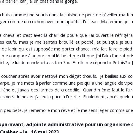
lté à parler, car j'ai un chat dans la gorge.
rchais comme une souris dans la cuisine de peur de réveiller ma fem
ger comme un cochon avec mon appétit d'oiseau. Ma femme qui a un
e cheval et c'est avec la chair de poule que j'ai ouvert le réfrigéra
 des œufs, mais je me sentais brouillé et poché, et puisque je s
 de lapin qui est supposée me porter chance, m'a fait faire le pie
me compare à un ours mal léché et me dit que j'ai l'air d'un rat pr
che, je lui demande « tu as faim? ». Et elle me répond « Putois? » J'
 coucher après avoir nettoyé mon dégât d'œufs. Je bâillais aux cor
pe, je me mets à parler comme une pie qui a une langue de vipère
à l'âne et j'avais des larmes de crocodile. Quand même faut le fa
les vers du nez et j'ai eu la puce à l'oreille. Finalement, après quel
n peu bête, je remémore mon rêve et je me sens léger comme une
uparavant, adjointe administrative pour un organisme
– Québec – le 16 mai 2023