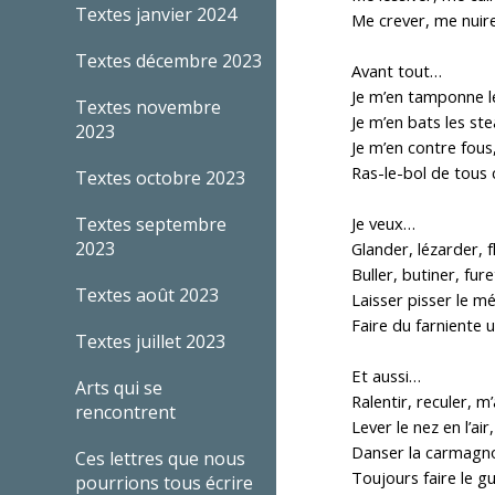
Textes janvier 2024
Me crever, me nuir
Textes décembre 2023
Avant tout…
Je m’en tamponne le
Textes novembre
Je m’en bats les st
2023
Je m’en contre fous,
Ras-le-bol de tous
Textes octobre 2023
Textes septembre
Je veux…
2023
Glander, lézarder,
Buller, butiner, fur
Textes août 2023
Laisser pisser le m
Faire du farniente 
Textes juillet 2023
Et aussi…
Arts qui se
Ralentir, reculer, m
rencontrent
Lever le nez en l’air
Danser la carmagn
Ces lettres que nous
Toujours faire le g
pourrions tous écrire