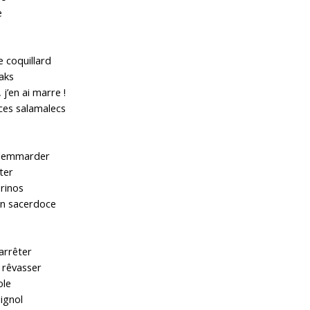
e
 coquillard
eaks
 j’en ai marre !
 ces salamalecs
 flemmarder
eter
érinos
un sacerdoce
’arrêter
, rêvasser
ole
uignol