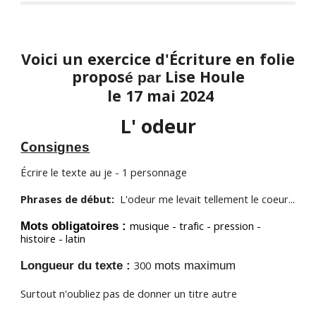
Voici un exercice d'Écriture en folie
propos
Lise Houle
é par
le 1
7
mai 2024
L' odeur
C
onsignes
Écrire le texte au je - 1 personnage
Phrases de début
:
L'odeur me levait tellement le coeur..
.
Mots obligatoires :
musique - trafic - pression -
histoire - latin
Longueur du texte :
3
0
0
mots maximum
Surtout n'oubliez pas de donner un titre autre