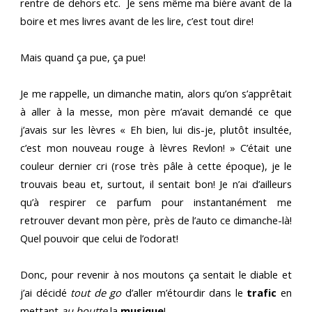
rentre de dehors etc. Je sens même ma bière avant de la
boire et mes livres avant de les lire, c’est tout dire!
Mais quand ça pue, ça pue!
Je me rappelle, un dimanche matin, alors qu’on s’apprêtait
à aller à la messe, mon père m’avait demandé ce que
j’avais sur les lèvres « Eh bien, lui dis-je, plutôt insultée,
c’est mon nouveau rouge à lèvres Revlon! » C’était une
couleur dernier cri (rose très pâle à cette époque), je le
trouvais beau et, surtout, il sentait bon! Je n’ai d’ailleurs
qu’à respirer ce parfum pour instantanément me
retrouver devant mon père, près de l’auto ce dimanche-là!
Quel pouvoir que celui de l’odorat!
Donc, pour revenir à nos moutons ça sentait le diable et
j’ai décidé
tout de go
d’aller m’étourdir dans le
trafic
en
mettant
au
boutte
la
musique
!