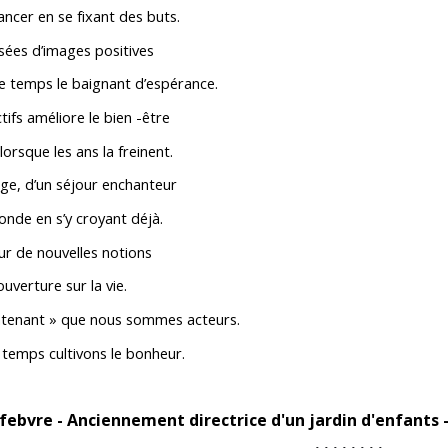
ncer en se fixant des buts.
nsées d’images positives
re temps le baignant d’espérance.
tifs améliore le bien -être
 lorsque les ans la freinent.
age, d’un séjour enchanteur
nde en s’y croyant déjà.
our de nouvelles notions
ouverture sur la vie.
intenant » que nous sommes acteurs.
temps cultivons le bonheur.
ebvre - Anciennement directrice d'un jardin d'enfants - 