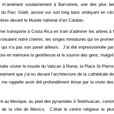
s m’amènent soudainement à Barcelone, une des plus bell
 du Parc Güell, assise sur son long banc ondoyant en céra
ères devant le Musée national d’art Catalan.
e transporte à Costa Rica en train d’admirer les arbres à fl
roisaient notre chemin, les singes miniatures qui se promena
 qui n’a pas son pareil ailleurs. J’ai été impressionnée par
core en mémoire la gentillesse et le sourire des gens, malgré
talie visiter le musée du Vatican à Rome, la Place St-Pierr
tonnement que j’ai eu devant l’architecture de la cathédrale d
e me rappelle avoir été profondément émue par la visite des f
nt au Mexique, au pied des pyramides à Teotihuacan, constr
de la ville de Mexico. C’était le centre religieux le pl