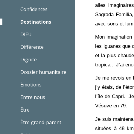
ailes imaginaire
Confidences
Sagrada Familia,
Destinations
avec sons et lumi
DIEU
Mon imagination m
les iguanes que c
Différence
et la plus chaude
Dignité
tropical. J’ai en
Dossier humanitaire
Je me revois en I
Émotions
j’y étais, de l’é
l’île de Capri. J
Entre nous
Vésuve en 79.
Être
Je suis maintena
Être grand-parent
situées à 48 km 