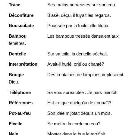
Trace
Ses mains nerveuses sur son cou.
Déconfiture
Blasé, déçu, il fuyait les regards.
Bousculade
Poussée par la foule, elle tituba.
Bambou
Les bambous tressés dansaient aux
fenêtres.
Dentelle
Sur sa toile, la dentelle séchait.
Interprétation
Avait-il hurlé, crié ou chanté?
Bougie
Des centaines de lampions imploraient
Dieu.
Téléphone
Sa voix surexcitée : Je pars bientôt!
Références
Est-ce que quelqu’un le connaît?
Pot-au-feu
Son idée mijotait depuis un mois.
Ficelle
Se mettre la corde au cou?
Nain
Monter dans le bus le terrifiait.