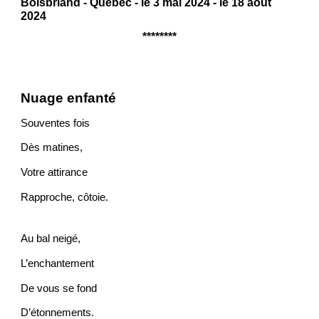
Boisbriand - Québec - le 3 mai 2024 - le 18 août
2024
********
Nuage enfanté
Souventes fois
Dès matines,
Votre attirance
Rapproche, côtoie.
Au bal neigé,
L’enchantement
De vous se fond
D’étonnements.