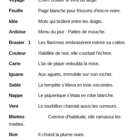
Voyage
Enfin! Goûter le vent du large.
Feuille
Page blanche pour frissons d’encre noire.
Idée
Mots qui brûlent entre les doigts.
Ardoise
Menu du jour : Pattes de mouche.
Brasier 1
Les flammes embrasèrent même sa colère.
Couleur
Habillée de noir, elle courbait l’échine.
Carte
L’as de pique redoubla la mise.
Iguane
Aux aguets, immobile sur son rocher.
Sable
La tempête s’éleva en trois secondes.
Nappe
Le piquenique s’étala en robe blanche.
Vent
Le tourbillon charriait aussi les rumeurs.
Miettes
Comme d’habitude, elle ramassa les
miettes.
Noir
Il choisit la plume noire.