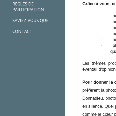
RÈGLES DE
Grâce à vous, et
PARTICIPATION
- nous
SAVIEZ-VOUS QUE
- nous
- nous 
CONTACT
- nous
- nous
- plu
-
qua
Les thèmes propo
éventail d'opinion
Pour donner la 
préfèrent la pho
Donnadieu, photog
en silence. Quel 
comme le cœur pe