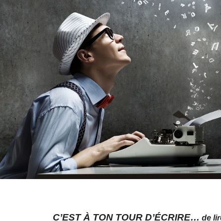
C’EST À TON TOUR D’ÉCRIRE…
de li