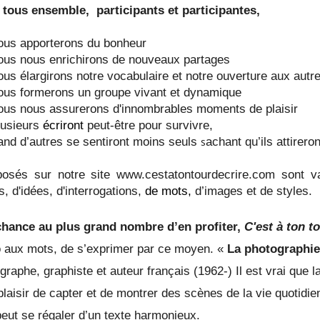
 tous ensemble, participants et participantes,
 apporterons du bonheur
 nous enrichirons de nouveaux partages
élargirons notre vocabulaire et notre ouverture aux autr
 formerons un groupe vivant et dynamique
 nous assurerons d'innombrables moments de plaisir
sieurs
écriront
peut-être pour survivre,
nd d’autres se sentiront moins seuls
s
achant qu’ils attirero
sés sur notre site www.cestatontourdecrire.com sont var
s, d'idées, d'interrogations,
de mots,
d’images et de styles.
chance au plus grand nombre d’en profiter,
C'est à ton to
to aux mots, de s’exprimer par ce moyen. «
La photographie 
raphe, graphiste et auteur français (1962-) Il est vrai que 
plaisir de capter et de montrer des scènes de la vie quotidie
ut se régaler d’un texte harmonieux.