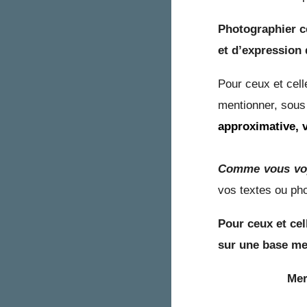
P
hotographier c
et d’expression 
Pour ceux et cel
mentionner, sous
approximative, 
Comme vous voy
vos textes ou ph
P
ou
r
ceux et ce
sur une base men
Mer